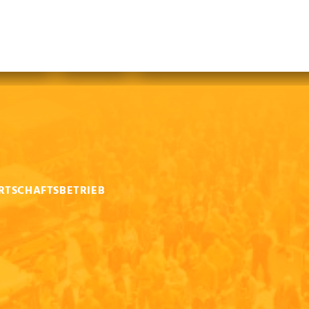
abfallfrei für Kinder
|
Gebärdensprache
Mein AWB
Plastikflut eindämmen
Brotverwendung
tsorgen
RTSCHAFTSBETRIEB