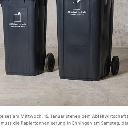
eises am Mittwoch, 15. Januar stehen dem Abfallwirtschafts
 muss die Papiertonnenleerung in Ehningen am Samstag, den