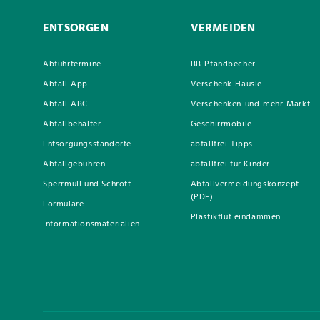
ENTSORGEN
VERMEIDEN
Abfuhrtermine
BB-Pfandbecher
Abfall-App
Verschenk-Häusle
Abfall-ABC
Verschenken-und-mehr-Markt
Abfallbehälter
Geschirrmobile
Entsorgungsstandorte
abfallfrei-Tipps
Abfallgebühren
abfallfrei für Kinder
Sperrmüll und Schrott
Abfallvermeidungskonzept
(PDF)
Formulare
Plastikflut eindämmen
Informationsmaterialien