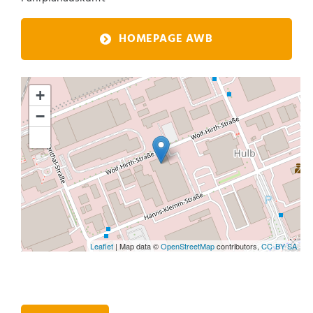
HOMEPAGE AWB
+
−
Leaflet
| Map data ©
OpenStreetMap
contributors,
CC-BY-SA