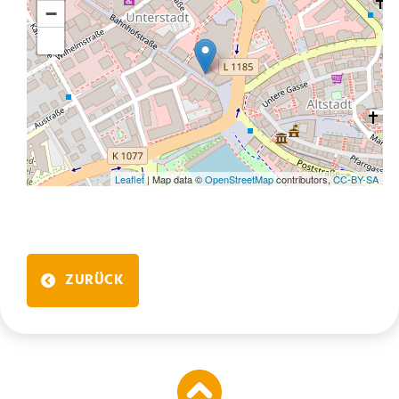
−
Leaflet
| Map data ©
OpenStreetMap
contributors,
CC-BY-SA
ZURÜCK