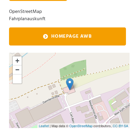
OpenStreetMap
Fahrplanauskunft
HOMEPAGE AWB
+
−
Leaflet
| Map data ©
OpenStreetMap
contributors,
CC-BY-SA