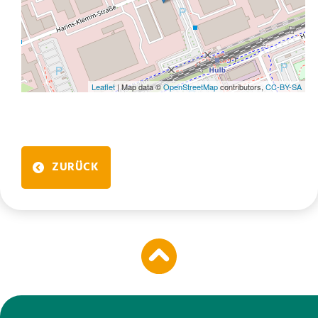
Leaflet
| Map data ©
OpenStreetMap
contributors,
CC-BY-SA
ZURÜCK