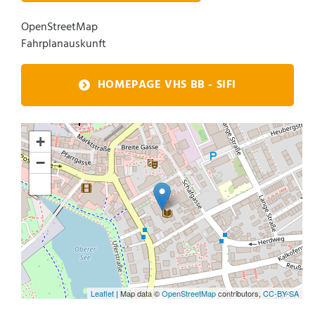
OpenStreetMap
Fahrplanauskunft
HOMEPAGE VHS BB - SIFI
+
−
Leaflet
| Map data ©
OpenStreetMap
contributors,
CC-BY-SA