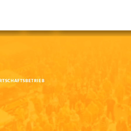
abfallfrei für Kinder
|
Gebärdensprache
Mein AWB
Plastikflut eindämmen
Brotverwendung
tsorgen
RTSCHAFTSBETRIEB