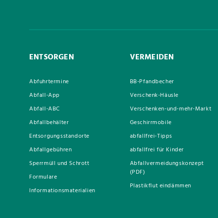
ENTSORGEN
VERMEIDEN
Abfuhrtermine
BB-Pfandbecher
Abfall-App
Verschenk-Häusle
Abfall-ABC
Verschenken-und-mehr-Markt
Abfallbehälter
Geschirrmobile
Entsorgungsstandorte
abfallfrei-Tipps
Abfallgebühren
abfallfrei für Kinder
Sperrmüll und Schrott
Abfallvermeidungskonzept
(PDF)
Formulare
Plastikflut eindämmen
Informationsmaterialien