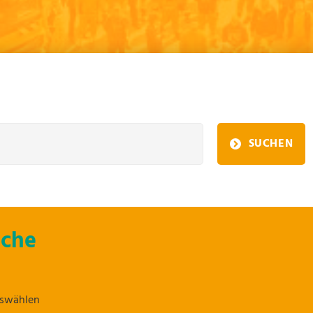
SUCHEN
uche
uswählen