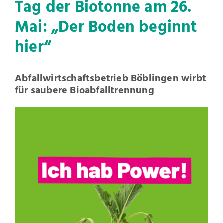
Tag der Biotonne am 26.
Mai: „Der Boden beginnt
hier“
Abfallwirtschaftsbetrieb Böblingen wirbt
für saubere Bioabfalltrennung