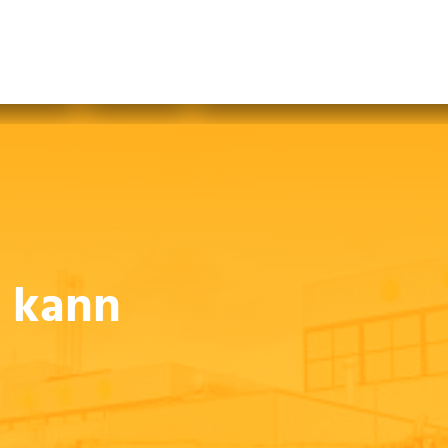
abfallfrei für Kinder
|
Gebärdensprache
Mein AWB
Plastikflut eindämmen
Brotverwendung
tsorgen
l kann