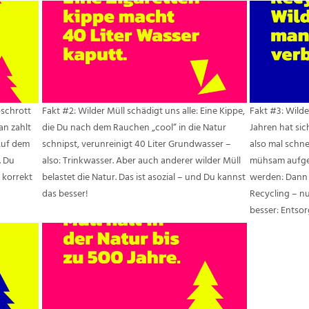
oschrott
Fakt #2: Wilder Müll schädigt uns alle: Eine Kippe,
Fakt #3: Wilde
man zahlt
die Du nach dem Rauchen „cool“ in die Natur
Jahren hat sic
Auf dem
schnipst, verunreinigt 40 Liter Grundwasser –
also mal schn
. Du
also: Trinkwasser. Aber auch anderer wilder Müll
mühsam aufge
 korrekt
belastet die Natur. Das ist asozial – und Du kannst
werden: Dann 
das besser!
Recycling – n
besser: Entsor