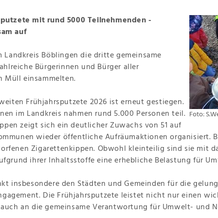
rsputzete mit rund 5000 Teilnehmenden -
am auf
im Landkreis Böblingen die dritte gemeinsame
zahlreiche Bürgerinnen und Bürger aller
n Müll einsammelten.
sweiten Frühjahrsputzete 2026 ist erneut gestiegen.
nen im Landkreis nahmen rund 5.000 Personen teil.
Foto: S.W
pen zeigt sich ein deutlicher Zuwachs von 51 auf
Kommunen wieder öffentliche Aufräumaktionen organisiert. 
rfenen Zigarettenkippen. Obwohl kleinteilig sind sie mit d
ufgrund ihrer Inhaltsstoffe eine erhebliche Belastung für 
ankt insbesondere den Städten und Gemeinden für die gelun
 Engagement. Die Frühjahrsputzete leistet nicht nur einen wi
l auch an die gemeinsame Verantwortung für Umwelt- und Na