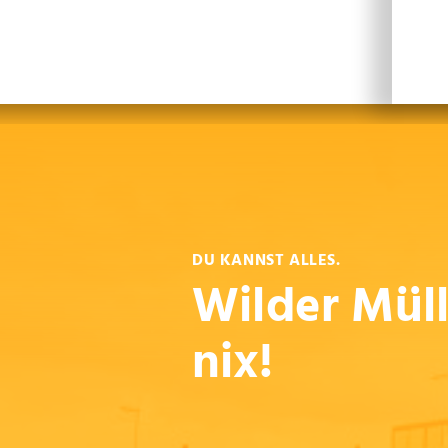
Leichte Sprache
Sprachen
En
DU KANNST ALLES.
Wilder Mül
nix!