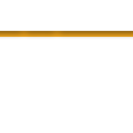
abfallfrei für Kinder
|
Gebärdensprache
Mein AWB
Plastikflut eindämmen
Brotverwendung
tsorgen