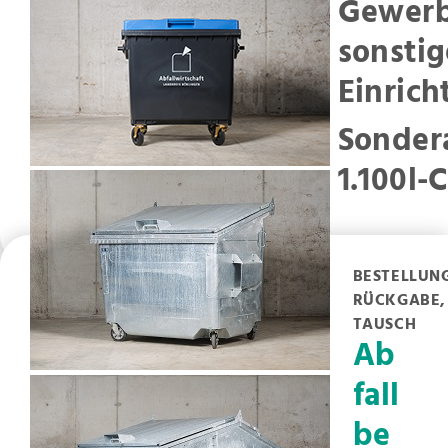
Gewerb
sonstig
Einric
Sonder
1.100l-
BESTELLUN
RÜCKGABE,
TAUSCH
Ab
fall
be