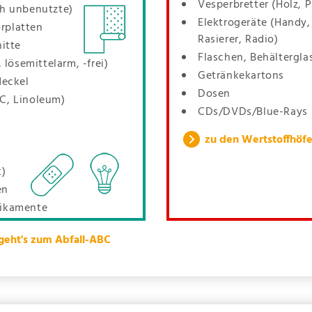
Vesperbretter (Holz, P
ch unbenutzte)
Elektrogeräte (Handy,
rplatten
Rasierer, Radio)
itte
Flaschen, Behältergla
 lösemittelarm, -frei)
Getränkekartons
deckel
Dosen
C, Linoleum)
CDs/DVDs/Blue-Rays
zu den Wertstoffhöf
k)
en
dikamente
 geht's zum Abfall-ABC