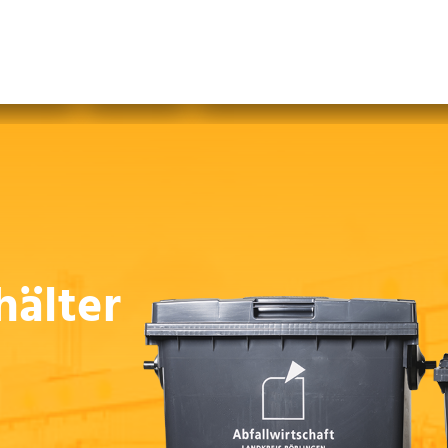
abfallfrei für Kinder
|
Gebärdensprache
Mein AWB
Plastikflut eindämmen
Brotverwendung
tsorgen
hälter