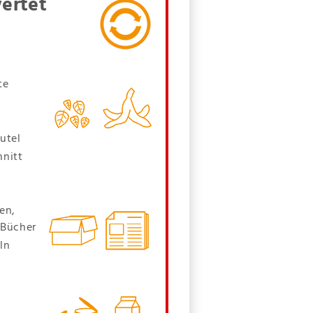
ertet
te
utel
nitt
en,
 Bücher
ln