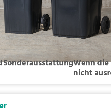
d
Sonderausstattung
Wenn die 
nicht ausr
er