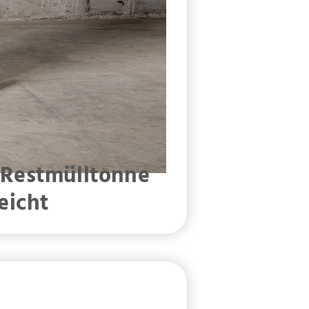
Restmülltonne
eicht