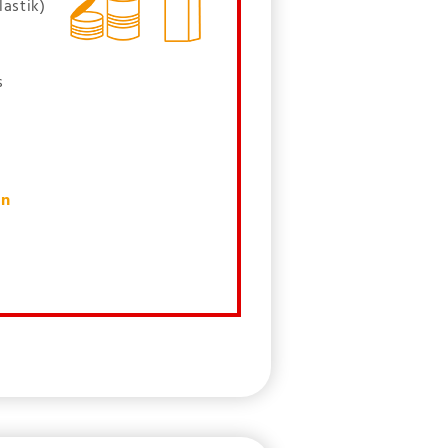
lastik)
s
en