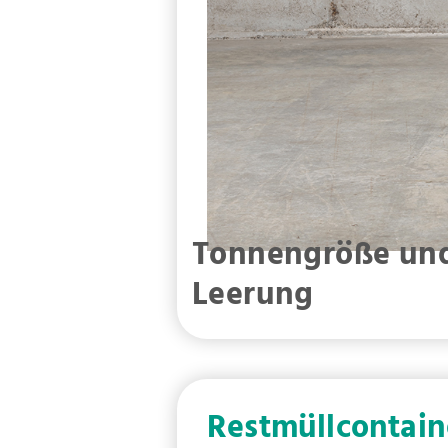
Tonnengröße un
Leerung
Restmüllcontain