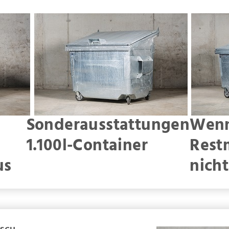
Sonderausstattungen
Wenn
1.100l-Container
Rest
us
nicht