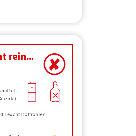
t rein...
smittel
Biozide)
d Leuchtstoffröhren