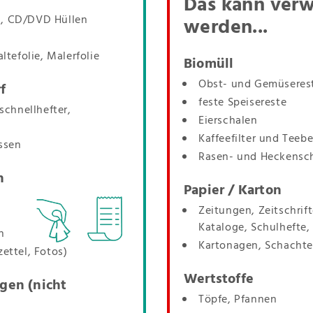
Das kann verw
n, CD/DVD Hüllen
werden...
ltefolie, Malerfolie
Biomüll
Obst- und Gemüseres
f
feste Speisereste
schnellhefter,
Eierschalen
Kaffeefilter und Teebe
ssen
Rasen- und Heckensch
n
Papier / Karton
Zeitungen, Zeitschrift
Kataloge, Schulhefte,
n
Kartonagen, Schachte
ettel, Fotos)
Wertstoffe
gen (nicht
Töpfe, Pfannen