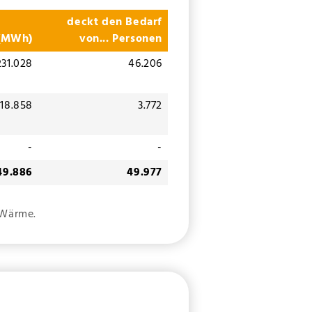
deckt den
Bedarf
(MWh)
von
... Personen
231.028
46.206
18.858
3.772
-
-
49.886
49.977
 Wärme.