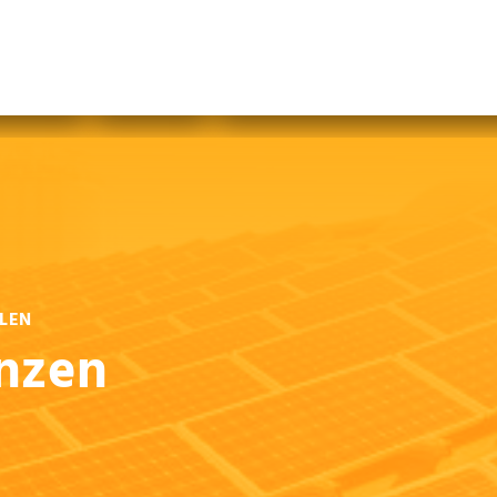
abfallfrei für Kinder
|
Gebärdensprache
Mein AWB
Plastikflut eindämmen
Brotverwendung
tsorgen
LEN
anzen