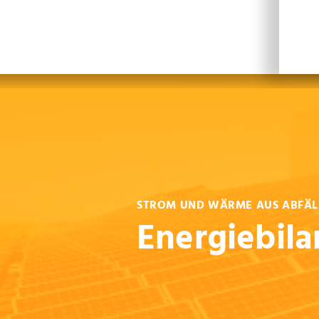
Leichte Sprache
Sprachen
En
STROM UND WÄRME AUS ABFÄL
Energiebil