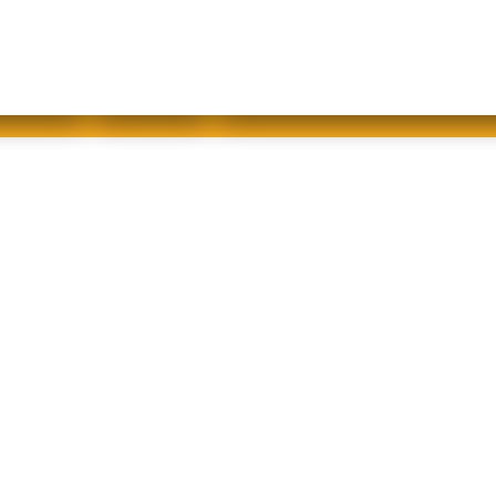
abfallfrei für Kinder
|
Gebärdensprache
Mein AWB
Plastikflut eindämmen
Brotverwendung
tsorgen