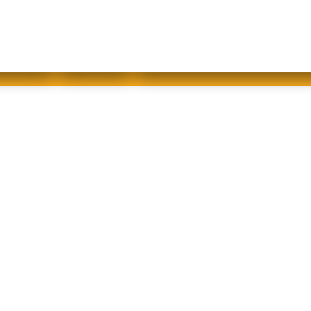
abfallfrei für Kinder
|
Gebärdensprache
Mein AWB
Plastikflut eindämmen
Brotverwendung
tsorgen