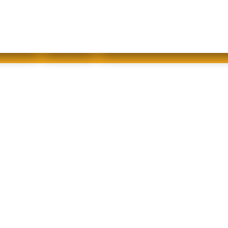
abfallfrei für Kinder
|
Gebärdensprache
Mein AWB
Plastikflut eindämmen
Brotverwendung
tsorgen