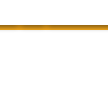
abfallfrei für Kinder
|
Gebärdensprache
Mein AWB
Plastikflut eindämmen
Brotverwendung
tsorgen