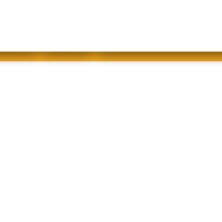
abfallfrei für Kinder
|
Gebärdensprache
Mein AWB
Plastikflut eindämmen
Brotverwendung
tsorgen