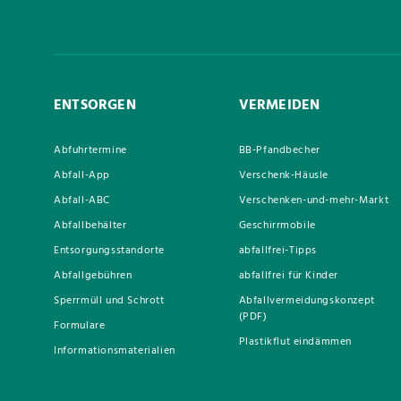
ENTSORGEN
VERMEIDEN
Abfuhrtermine
BB-Pfandbecher
Abfall-App
Verschenk-Häusle
Abfall-ABC
Verschenken-und-mehr-Markt
Abfallbehälter
Geschirrmobile
Entsorgungsstandorte
abfallfrei-Tipps
Abfallgebühren
abfallfrei für Kinder
Sperrmüll und Schrott
Abfallvermeidungskonzept
(PDF)
Formulare
Plastikflut eindämmen
Informationsmaterialien