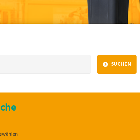
SUCHEN
uche
uswählen