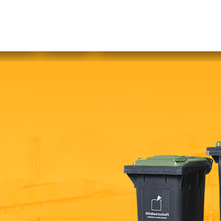
abfallfrei für Kinder
|
Gebärdensprache
Mein AWB
Plastikflut eindämmen
Brotverwendung
tsorgen