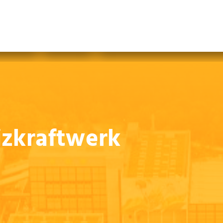
abfallfrei für Kinder
|
Gebärdensprache
Mein AWB
Plastikflut eindämmen
Brotverwendung
tsorgen
izkraftwerk