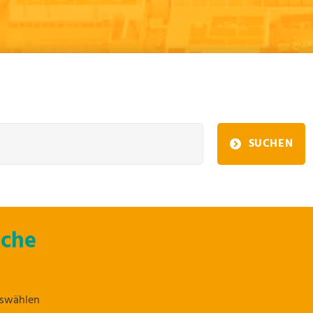
SUCHEN
uche
uswählen