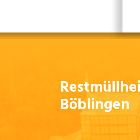
Leichte Sprache
Sprachen
En
Restmüllhe
Böblingen