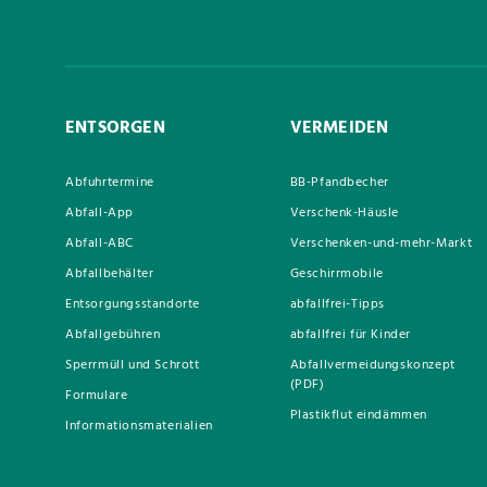
ENTSORGEN
VERMEIDEN
Abfuhrtermine
BB-Pfandbecher
Abfall-App
Verschenk-Häusle
Abfall-ABC
Verschenken-und-mehr-Markt
Abfallbehälter
Geschirrmobile
Entsorgungsstandorte
abfallfrei-Tipps
Abfallgebühren
abfallfrei für Kinder
Sperrmüll und Schrott
Abfallvermeidungskonzept
(PDF)
Formulare
Plastikflut eindämmen
Informationsmaterialien