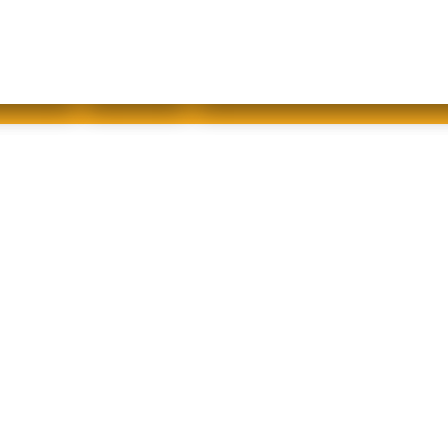
abfallfrei für Kinder
|
Gebärdensprache
Mein AWB
Plastikflut eindämmen
Brotverwendung
tsorgen