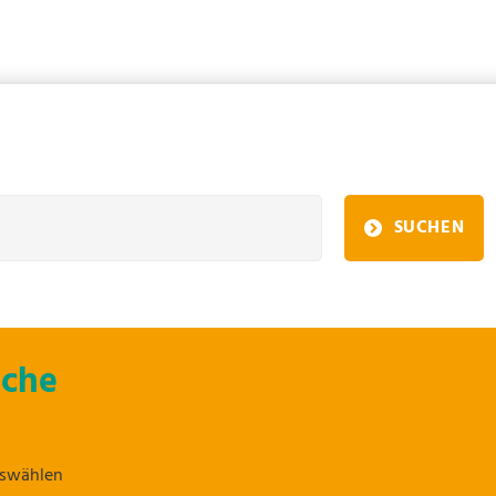
SUCHEN
uche
uswählen