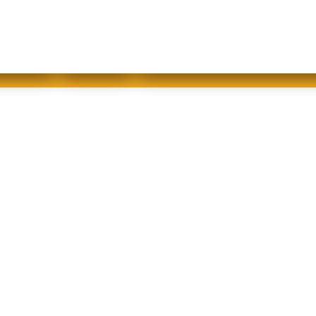
abfallfrei für Kinder
|
Gebärdensprache
Mein AWB
Plastikflut eindämmen
Brotverwendung
tsorgen