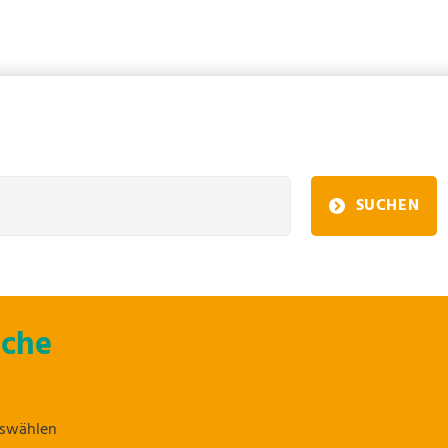
SUCHEN
uche
uswählen