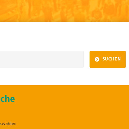
SUCHEN
uche
uswählen