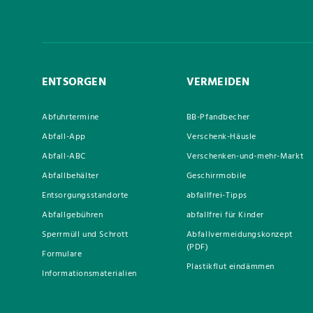
ENTSORGEN
VERMEIDEN
Abfuhrtermine
BB-Pfandbecher
Abfall-App
Verschenk-Häusle
Abfall-ABC
Verschenken-und-mehr-Markt
Abfallbehälter
Geschirrmobile
Entsorgungsstandorte
abfallfrei-Tipps
Abfallgebühren
abfallfrei für Kinder
Sperrmüll und Schrott
Abfallvermeidungskonzept
(PDF)
Formulare
Plastikflut eindämmen
Informationsmaterialien