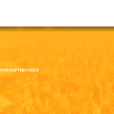
abfallfrei für Kinder
|
Gebärdensprache
Mein AWB
Plastikflut eindämmen
Brotverwendung
tsorgen
RTSCHAFTSBETRIEB