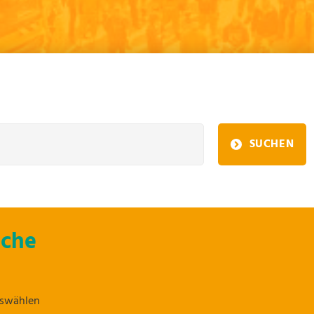
SUCHEN
uche
uswählen