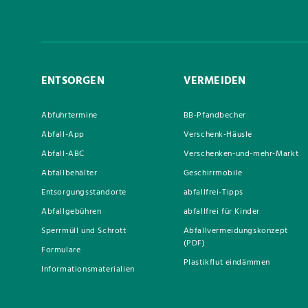
ENTSORGEN
VERMEIDEN
Abfuhrtermine
BB-Pfandbecher
Abfall-App
Verschenk-Häusle
Abfall-ABC
Verschenken-und-mehr-Markt
Abfallbehälter
Geschirrmobile
Entsorgungsstandorte
abfallfrei-Tipps
Abfallgebühren
abfallfrei für Kinder
Sperrmüll und Schrott
Abfallvermeidungskonzept
(PDF)
Formulare
Plastikflut eindämmen
Informationsmaterialien