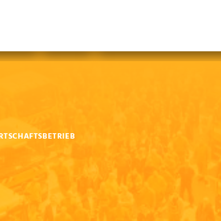
abfallfrei für Kinder
|
Gebärdensprache
Mein AWB
Plastikflut eindämmen
Brotverwendung
tsorgen
RTSCHAFTSBETRIEB