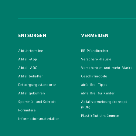
ENTSORGEN
VERMEIDEN
Abfuhrtermine
BB-Pfandbecher
Abfall-App
Verschenk-Häusle
Abfall-ABC
Verschenken-und-mehr-Markt
Abfallbehälter
Geschirrmobile
Entsorgungsstandorte
abfallfrei-Tipps
Abfallgebühren
abfallfrei für Kinder
Sperrmüll und Schrott
Abfallvermeidungskonzept
(PDF)
Formulare
Plastikflut eindämmen
Informationsmaterialien