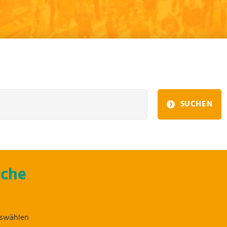
SUCHEN
uche
uswählen