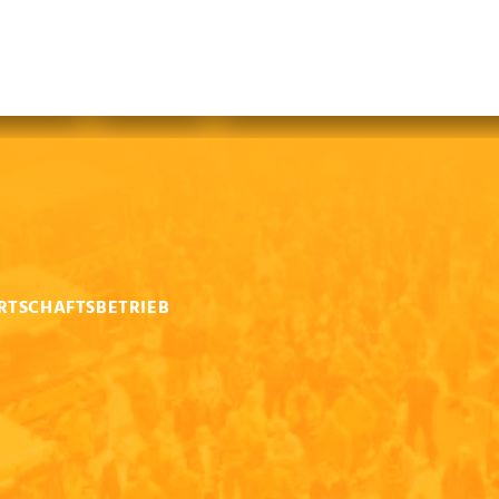
abfallfrei für Kinder
|
Gebärdensprache
Mein AWB
Plastikflut eindämmen
Brotverwendung
tsorgen
RTSCHAFTSBETRIEB