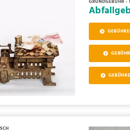
GRUNDGEBÜHR -
Abfallge
GEBÜHRE
GEBÜHR
GEBÜHRE
USCH