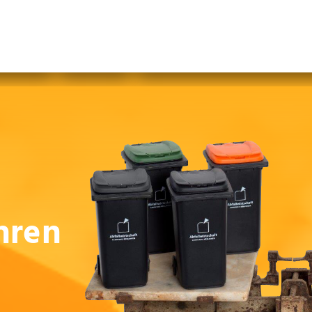
abfallfrei für Kinder
|
Gebärdensprache
Mein AWB
Plastikflut eindämmen
Brotverwendung
tsorgen
hren