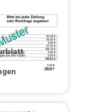
urblatt
ngen