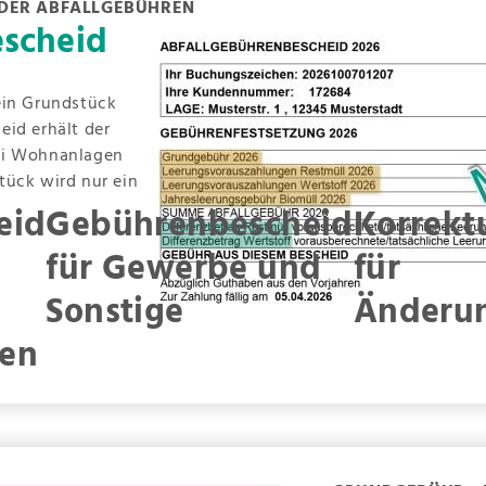
 DER ABFALLGEBÜHREN
scheid
ein Grundstück
eid erhält der
ei Wohnanlagen
tück wird nur ein
eid
Gebührenbescheid
Korrekt
für Gewerbe und
für
Sonstige
Änderu
en