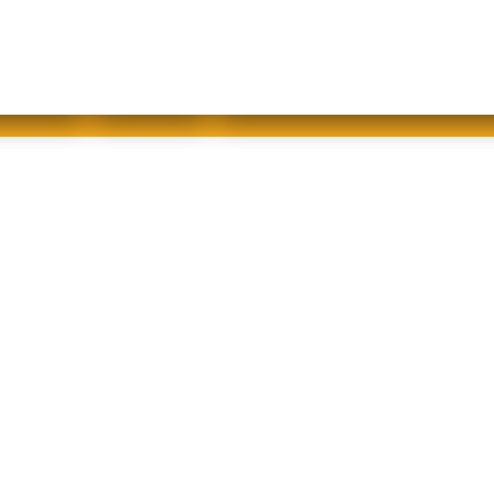
abfallfrei für Kinder
|
Gebärdensprache
Mein AWB
Plastikflut eindämmen
Brotverwendung
tsorgen