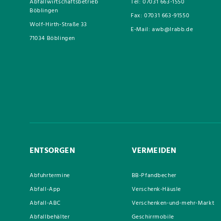
Abfallwirtschaftsbetrieb
Tel: 07031 663-1550
Böblingen
Fax: 07031 663-91550
Wolf-Hirth-Straße 33
E-Mail: awb@lrabb.de
71034 Böblingen
ENTSORGEN
VERMEIDEN
Abfuhrtermine
BB-Pfandbecher
Abfall-App
Verschenk-Häusle
Abfall-ABC
Verschenken-und-mehr-Markt
Abfallbehälter
Geschirrmobile