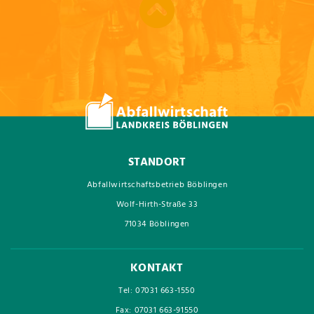
STANDORT
Abfallwirtschaftsbetrieb Böblingen
Wolf-Hirth-Straße 33
71034 Böblingen
KONTAKT
Tel: 07031 663-1550
Fax: 07031 663-91550