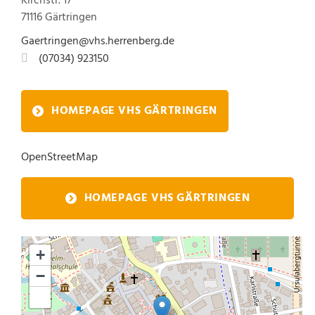
Kirchstr. 17
71116 Gärtringen
Gaertringen@vhs.herrenberg.de
(0
70
34) 92
31
50
HOMEPAGE VHS GÄRTRINGEN
OpenStreetMap
HOMEPAGE VHS GÄRTRINGEN
+
−