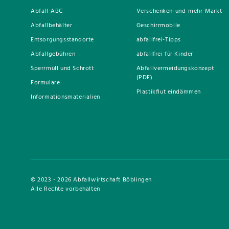
Abfall-ABC
Verschenken-und-mehr-Markt
Abfallbehälter
Geschirrmobile
Entsorgungsstandorte
abfallfrei-Tipps
Abfallgebühren
abfallfrei für Kinder
Sperrmüll und Schrott
Abfallvermeidungskonzept
(PDF)
Formulare
Plastikflut eindämmen
Informationsmaterialien
© 2023 - 2026 Abfallwirtschaft Böblingen
Alle Rechte vorbehalten