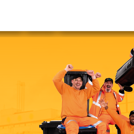
abfallfrei für Kinder
|
Gebärdensprache
Mein AWB
Plastikflut eindämmen
Brotverwendung
tsorgen