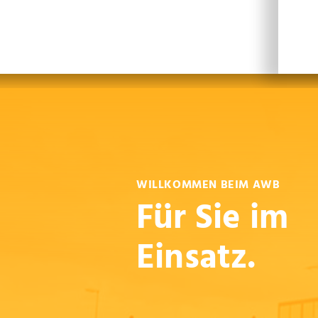
Leichte Sprache
Sprachen
En
WILLKOMMEN BEIM AWB
Für Sie im
Einsatz.