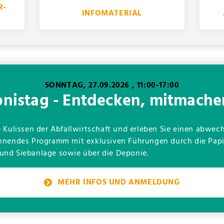
R-
INFOMATERIAL
SONNTAG, 27.09.2026 , 11:00-17:00
nistag - Entdecken, mitmache
ie Kulissen der Abfallwirtschaft und erleben Sie einen abw
annendes Programm mit exklusiven Führungen durch die Papie
 und Siebanlage sowie über die Deponie.
MEHR INFOS UND ANMELDUNG