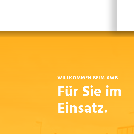
Leichte Sprache
Sprachen
En
WILLKOMMEN BEIM AWB
Für Sie im
Einsatz.