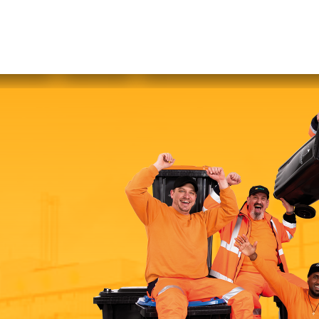
abfallfrei für Kinder
|
Gebärdensprache
Mein AWB
Plastikflut eindämmen
Brotverwendung
tsorgen