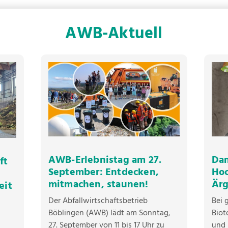
AWB-Aktuell
AWB-Erlebnistag am 27.
Dam
ft
September: Entdecken,
Ho
mitmachen, staunen!
Ärg
eit
Der Abfallwirtschaftsbetrieb
Bei 
Böblingen (AWB) lädt am Sonntag,
Biot
27. September von 11 bis 17 Uhr zu
und 