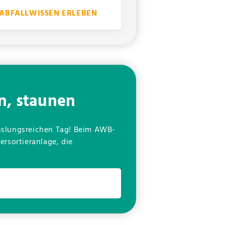
ABFALLWISSEN ERLEBEN
n, staunen
echslungsreichen Tag! Beim AWB-
rsortieranlage, die