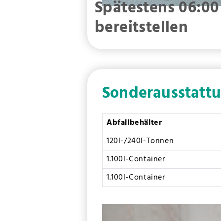
Spätestens 06:00
bereitstellen
Sonderausstatt
Abfallbehälter
120l-/240l-Tonnen
1.100l-Container
1.100l-Container