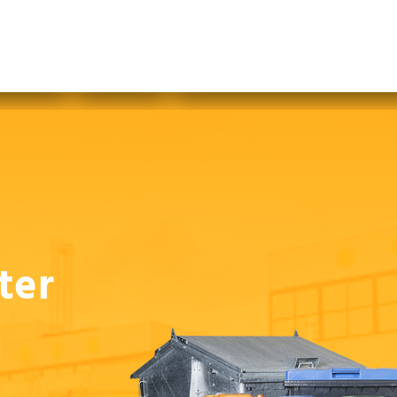
abfallfrei für Kinder
|
Gebärdensprache
Mein AWB
Plastikflut eindämmen
Brotverwendung
tsorgen
ter