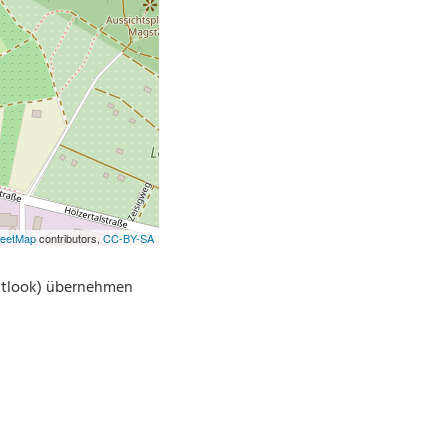
reetMap
contributors,
CC-BY-SA
Outlook) übernehmen