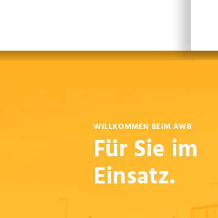
Leichte Sprache
Sprachen
En
WILLKOMMEN BEIM AWB
Für Sie im
Einsatz.