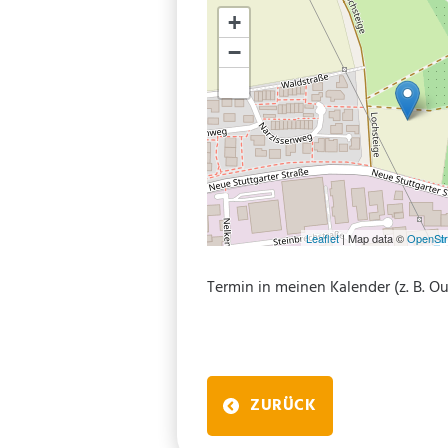
+
−
Leaflet
| Map data ©
OpenSt
Termin in meinen Kalender (z. B. 
ZURÜCK