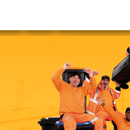
abfallfrei für Kinder
|
Gebärdensprache
Mein AWB
Plastikflut eindämmen
Brotverwendung
tsorgen