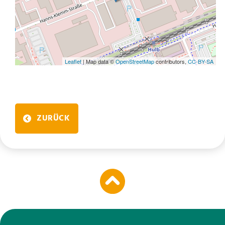
Leaflet
| Map data ©
OpenStreetMap
contributors,
CC-BY-SA
ZURÜCK