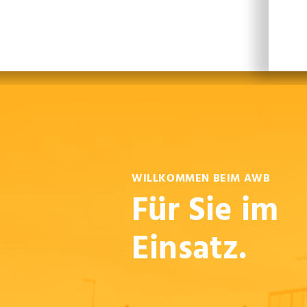
Leichte Sprache
Sprachen
En
WILLKOMMEN BEIM AWB
Für Sie im
Einsatz.