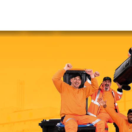
abfallfrei für Kinder
|
Gebärdensprache
Mein AWB
Plastikflut eindämmen
Brotverwendung
tsorgen