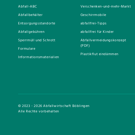
Abfall-ABC
Verschenken-und-mehr-Markt
Abfallbehälter
Geschirrmobile
Entsorgungsstandorte
abfallfrei-Tipps
Abfallgebühren
abfallfrei für Kinder
Sperrmüll und Schrott
Abfallvermeidungskonzept
(PDF)
Formulare
Plastikflut eindämmen
Informationsmaterialien
© 2023 - 2026 Abfallwirtschaft Böblingen
Alle Rechte vorbehalten