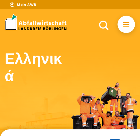
Mein AWB
Ελληνικ
ά