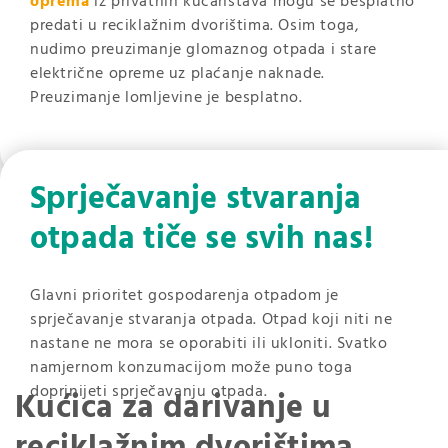
oprema
iz privatnih kućanstava mogu se besplatno
predati u reciklažnim dvorištima. Osim toga,
nudimo preuzimanje glomaznog otpada i stare
električne opreme uz plaćanje naknade.
Preuzimanje lomljevine je besplatno.
Sprječavanje stvaranja
otpada tiče se svih nas!
Glavni prioritet gospodarenja otpadom je
sprječavanje stvaranja otpada. Otpad koji niti ne
nastane ne mora se oporabiti ili ukloniti. Svatko
namjernom konzumacijom može puno toga
doprinijeti sprječavanju otpada.
Kućica za darivanje u