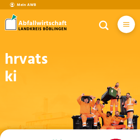
Mein AWB
hrvats
ki