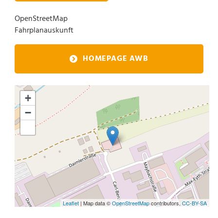
OpenStreetMap
Fahrplanauskunft
HOMEPAGE AWB
+
−
Leaflet
| Map data ©
OpenStreetMap
contributors,
CC-BY-SA